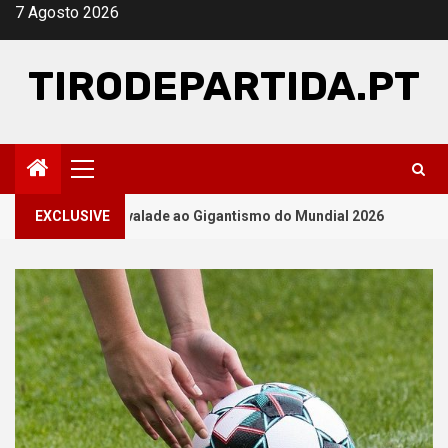
Skip
7 Agosto 2026
to
content
TIRODEPARTIDA.PT
Primary
Menu
2
 Alvalade ao Gigantismo do Mundial 2026
EXCLUSIVE
O rolo compr