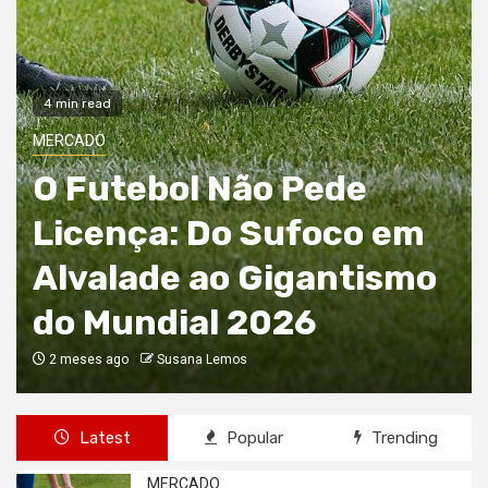
4 min read
JOGOS
O rolo compressor de
Farioli não abranda:
domínio na I Liga e a
ambição de seduzir
Lewandowski
3 meses ago
José Lopes
Latest
Popular
Trending
MERCADO