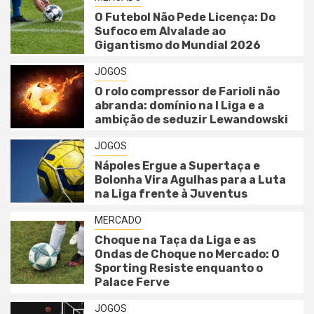
O Futebol Não Pede Licença: Do
Sufoco em Alvalade ao
Gigantismo do Mundial 2026
JOGOS
O rolo compressor de Farioli não
abranda: domínio na I Liga e a
ambição de seduzir Lewandowski
JOGOS
Nápoles Ergue a Supertaça e
Bolonha Vira Agulhas para a Luta
na Liga frente à Juventus
MERCADO
Choque na Taça da Liga e as
Ondas de Choque no Mercado: O
Sporting Resiste enquanto o
Palace Ferve
JOGOS