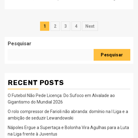
Paginação
1
2
3
4
Next
dos
Pesquisar
conteúdos
Pesquisar
RECENT POSTS
O Futebol Não Pede Licença: Do Sufoco em Alvalade ao
Gigantismo do Mundial 2026
O rolo compressor de Farioli não abranda: domínio na I Liga e a
ambição de seduzir Lewandowski
Nápoles Ergue a Supertaça e Bolonha Vira Agulhas para a Luta
na Liga frente à Juventus