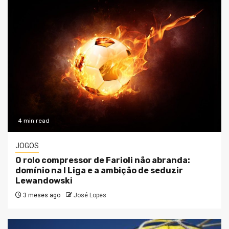
4 min read
JOGOS
O rolo compressor de Farioli não abranda:
domínio na I Liga e a ambição de seduzir
Lewandowski
3 meses ago
José Lopes