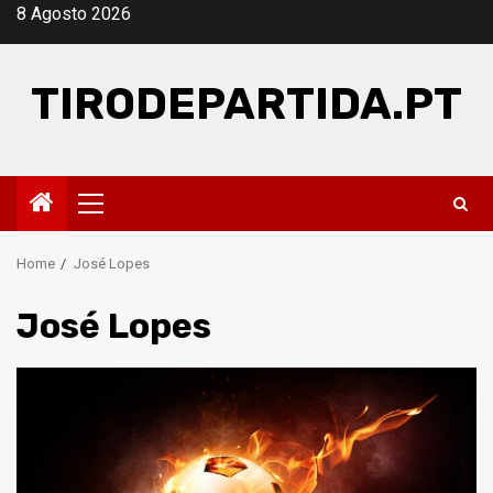
Skip
8 Agosto 2026
to
content
TIRODEPARTIDA.PT
Primary
Menu
Home
José Lopes
José Lopes