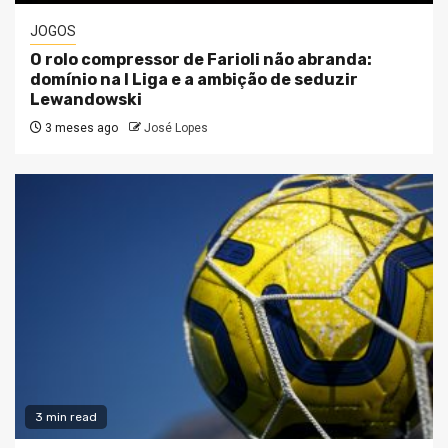
JOGOS
O rolo compressor de Farioli não abranda:
domínio na I Liga e a ambição de seduzir
Lewandowski
3 meses ago
José Lopes
3 min read