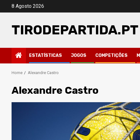
Skip
8 Agosto 2026
to
content
TIRODEPARTIDA.PT
ESTATÍSTICAS
JOGOS
COMPETIÇÕES
M
Home
Alexandre Castro
Alexandre Castro