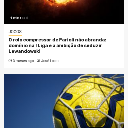
4 min read
JOGOS
O rolo compressor de Farioli não abranda:
domínio na I Liga e a ambição de seduzir
Lewandowski
3 meses ago
José Lopes