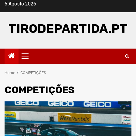
Skip
6 Agosto 2026
to
content
TIRODEPARTIDA.PT
Primary
Menu
Home
COMPETIÇÕES
COMPETIÇÕES