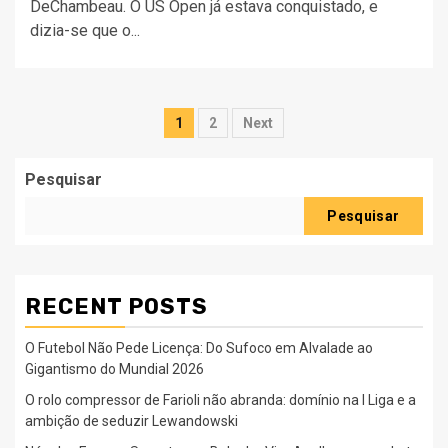
DeChambeau. O US Open já estava conquistado, e
dizia-se que o...
Paginação
1
2
Next
dos
Pesquisar
conteúdos
Pesquisar
RECENT POSTS
O Futebol Não Pede Licença: Do Sufoco em Alvalade ao
Gigantismo do Mundial 2026
O rolo compressor de Farioli não abranda: domínio na I Liga e a
ambição de seduzir Lewandowski