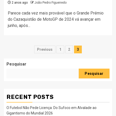
2 anos ago
João Pedro Figueiredo
Parece cada vez mais provável que o Grande Prémio
do Cazaquistão de MotoGP de 2024 vá avançar em
junho, após...
Paginação
Previous
1
2
3
dos
Pesquisar
conteúdos
Pesquisar
RECENT POSTS
O Futebol Não Pede Licença: Do Sufoco em Alvalade ao
Gigantismo do Mundial 2026