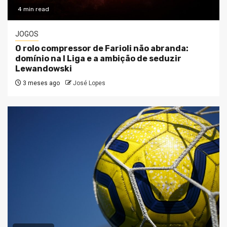
4 min read
JOGOS
O rolo compressor de Farioli não abranda:
domínio na I Liga e a ambição de seduzir
Lewandowski
3 meses ago
José Lopes