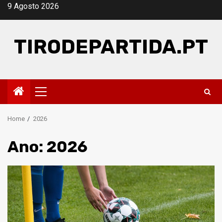
Skip
9 Agosto 2026
to
content
TIRODEPARTIDA.PT
Primary
Menu
Home
2026
Ano:
2026