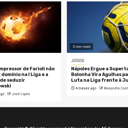
3 min read
JOGOS
ompressor de Farioli não
Nápoles Ergue a Supert
domínio na I Liga e a
Bolonha Vira Agulhas pa
de seduzir
Luta na Liga frente à 
wski
4 meses ago
Alexandre Cast
ago
José Lopes