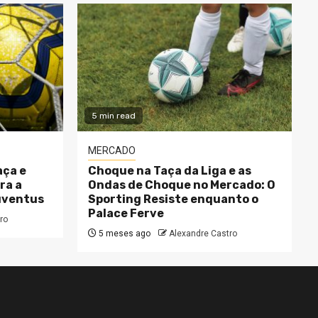
5 min read
MERCADO
aça e
Choque na Taça da Liga e as
ra a
Ondas de Choque no Mercado: O
Juventus
Sporting Resiste enquanto o
Palace Ferve
ro
5 meses ago
Alexandre Castro