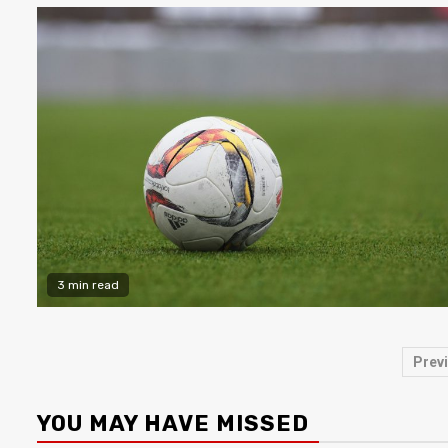
3 min read
Pa
Prev
do
YOU MAY HAVE MISSED
co