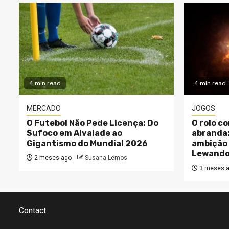
4 min read
4 min read
MERCADO
JOGOS
O Futebol Não Pede Licença: Do
O rolo c
Sufoco em Alvalade ao
abranda: 
Gigantismo do Mundial 2026
ambição 
Lewando
2 meses ago
Susana Lemos
3 meses 
Contact